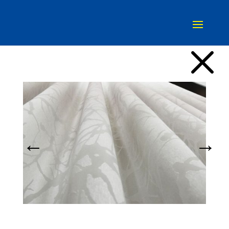
M
←
→